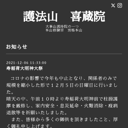
護法山 喜蔵院
大峯山護持院の一つ
本山修験宗 別格本山
お知らせ
2021-12-06 11:33:00
寿稲荷大明神大祭
コロナの影響で今年も中止となり、関係者のみで
規模を縮小した形で１２月５日の日曜日に行いまし
た。
晴天の中、午前１０時より寿稲荷大明神前で柱源護
摩を厳修し、家内安全・息災延命・火難消除・疫病
退散等を祈願いたしました。
また、皆様から多くの御供を頂きましたこと、厚
く御礼申し上げます。