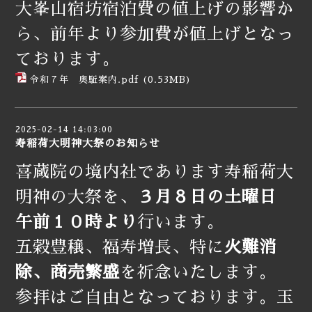
大峯山宿坊宿泊費の値上げの影響か
ら、前年より参加費が値上げとなっ
ております。
令和７年 奥駈案内.pdf
(0.53MB)
2025-02-14 14:03:00
寿稲荷大明神大祭のお知らせ
喜蔵院の境内社であります寿稲荷大
明神の大祭を、
３月８日の土曜日
午前１０時より
行います。
五穀豊穣、福寿増長、特に
火難消
除、商売繁盛
を祈念いたします。
参拝はご自由となっております。玉