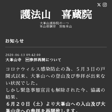
護法山 喜蔵院
大峯山護持院の一つ
本山修験宗 別格本山
お知らせ
2020-06-13 09:42:00
大峯山寺 参拝再開について
コロナウィルス感染防止の為、５月３日の戸
開式以来、大峯山への登山及び参拝が出来な
い状況でした。
しかし緊急事態宣言も解除された今、協議の
結果、
６月２０日（土）より大峯山への入山及び大
峯山寺への参拝を再開致します。